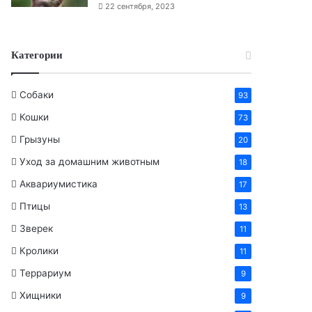
22 сентября, 2023
Категории
Собаки
93
Кошки
73
Грызуны
20
Уход за домашним животным
18
Аквариумистика
17
Птицы
13
Зверек
11
Кролики
11
Террариум
9
Хищники
9