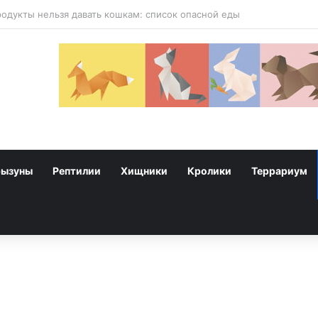
 собак
рызуны
Рептилии
Хищники
Кролики
Террариум