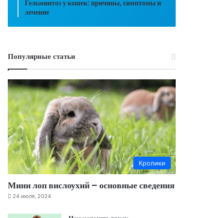
Гельминтоз у кошек: причины, симптомы и
лечение
Популярные статьи
Кролики
Мини лоп вислоухий – основные сведения
24 июля, 2024