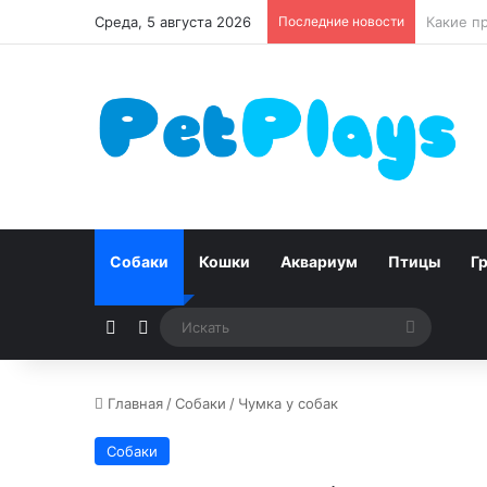
Среда, 5 августа 2026
Последние новости
Чумка у
Собаки
Кошки
Аквариум
Птицы
Г
Случайная статья
Switch skin
Искать
Главная
/
Собаки
/
Чумка у собак
Собаки