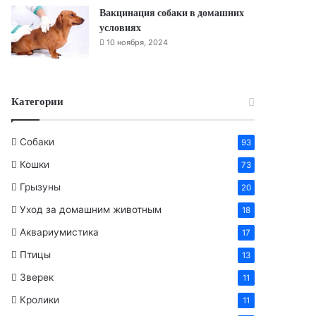
Вакцинация собаки в домашних
условиях
10 ноября, 2024
Категории
Собаки
93
Кошки
73
Грызуны
20
Уход за домашним животным
18
Аквариумистика
17
Птицы
13
Зверек
11
Кролики
11