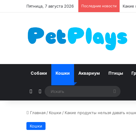
Пятница, 7 августа 2026
Последние новости
Какие 
Собаки
Кошки
Аквариум
Птицы
Г
Случайная статья
Switch skin
Искать
Главная
/
Кошки
/
Какие продукты нельзя давать кош
Кошки