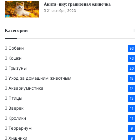
Акита-ину: грациозная одиночка
21 октября, 2023
Категории
Собаки
93
Кошки
73
Грызуны
20
Уход за домашним животным
18
Аквариумистика
17
Птицы
13
Зверек
11
Кролики
11
Террариум
9
Хищники
9