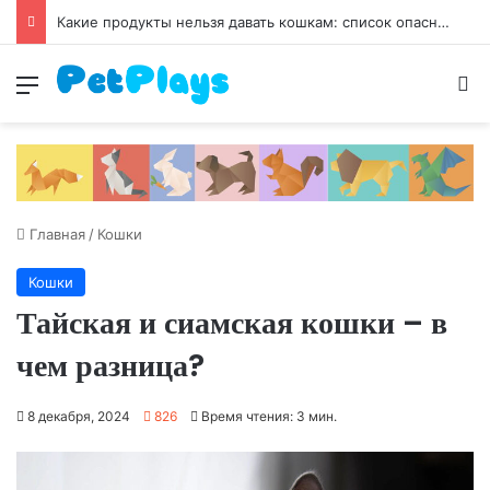
Чумка у собак
Меню
И
Главная
/
Кошки
Кошки
Тайская и сиамская кошки – в
чем разница?
8 декабря, 2024
826
Время чтения: 3 мин.