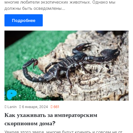
многие любители экзотических животных. Однако мы
должны быть осведомлены…
Подробнее
Lanin
6 января, 2024
661
Как ухаживать за императорским
скорпионом дома?
Увидев этого зверя, многие будут кричать и совсем не от