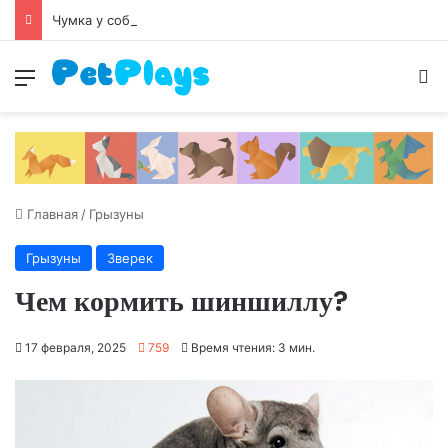
Чумка у собак
Меню
И
Главная
/
Грызуны
Грызуны
Зверек
Чем кормить шиншиллу?
17 февраля, 2025
759
Время чтения: 3 мин.