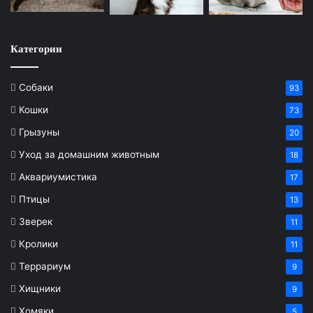
Категории
Собаки
93
Кошки
73
Грызуны
20
Уход за домашним животным
18
Аквариумистика
17
Птицы
13
Зверек
11
Кролики
11
Террариум
9
Хищники
9
Хомяки
5