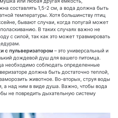
мушка или любая другая емкость,
на составлять 1,5-2 см, а вода должна быть
натной температуры. Хотя большинству птиц
ссейне, бывают случаи, когда попугай может
ополаскиванию. В таких случаях важно не
воду с силой, так как это может травмировать
цедурам.
и с пульверизатором
– это универсальный и
енький дождевой душ для вашего питомца.
ода необходимо соблюдать определенные
ьверизаторе должна быть достаточно теплой,
заморозить животное. Во-вторых, струя воды
, а над ним в виде душа. Важно, чтобы вода
тобы не повредить дыхательную систему