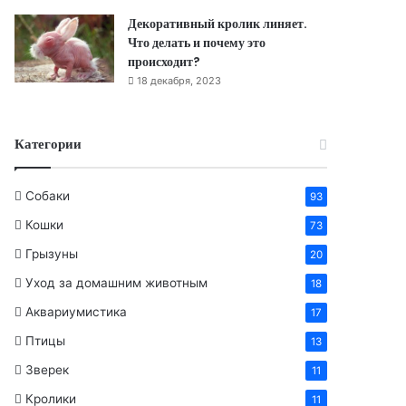
Декоративный кролик линяет.
Что делать и почему это
происходит?
18 декабря, 2023
Категории
Собаки
93
Кошки
73
Грызуны
20
Уход за домашним животным
18
Аквариумистика
17
Птицы
13
Зверек
11
Кролики
11