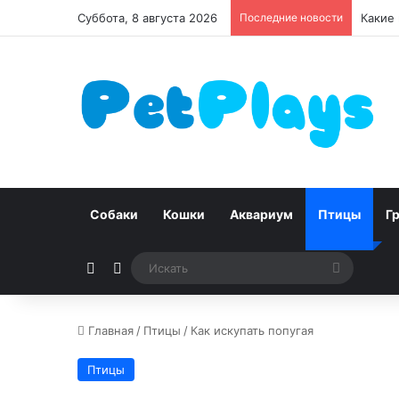
Суббота, 8 августа 2026
Последние новости
Чумка 
Собаки
Кошки
Аквариум
Птицы
Г
Случайная статья
Switch skin
Искать
Главная
/
Птицы
/
Как искупать попугая
Птицы