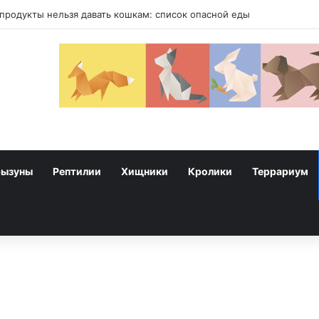
у собак
рызуны
Рептилии
Хищники
Кролики
Террариум