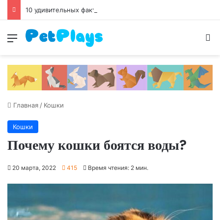
10 удивительных фактов о золотых рыбках, которых вы не знали
Меню
И
Главная
/
Кошки
Кошки
Почему кошки боятся воды?
20 марта, 2022
415
Время чтения: 2 мин.