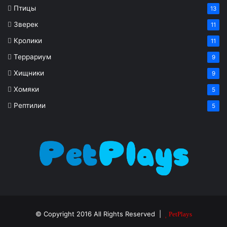
Птицы
13
Зверек
11
Кролики
11
Террариум
9
Хищники
9
Хомяки
5
Рептилии
5
© Copyright 2016 All Rights Reserved |
PetPlays