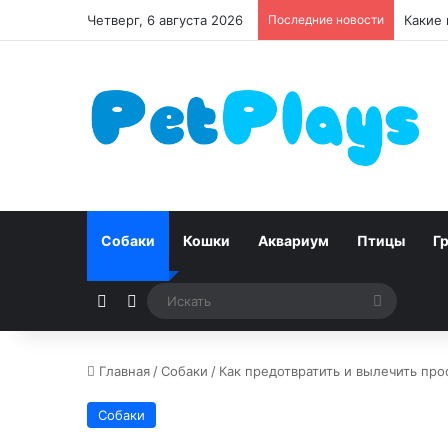
Четверг, 6 августа 2026
Последние новости
Чумка 
Собаки
Кошки
Аквариум
Птицы
Г
Случайная статья
Switch skin
Искать
Главная
/
Собаки
/
Как предотвратить и вылечить про
Собаки