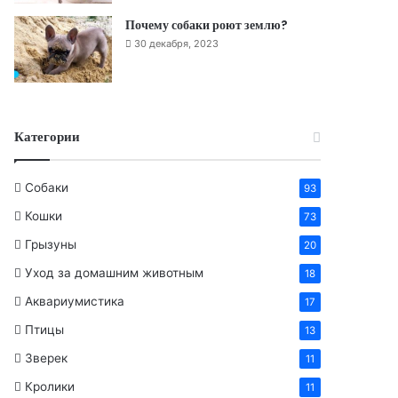
Почему собаки роют землю?
30 декабря, 2023
Категории
Собаки
93
Кошки
73
Грызуны
20
Уход за домашним животным
18
Аквариумистика
17
Птицы
13
Зверек
11
Кролики
11