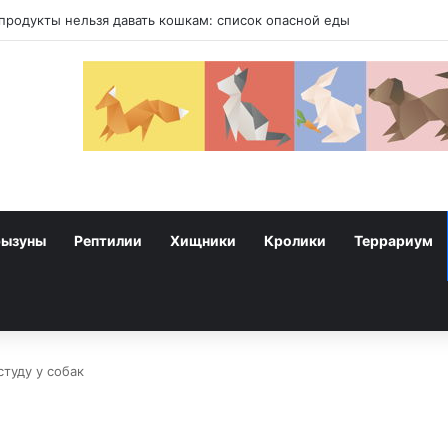
у собак
рызуны
Рептилии
Хищники
Кролики
Террариум
студу у собак