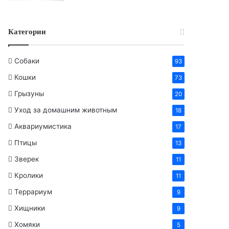
Категории
Собаки
93
Кошки
73
Грызуны
20
Уход за домашним животным
18
Аквариумистика
17
Птицы
13
Зверек
11
Кролики
11
Террариум
9
Хищники
9
Хомяки
5