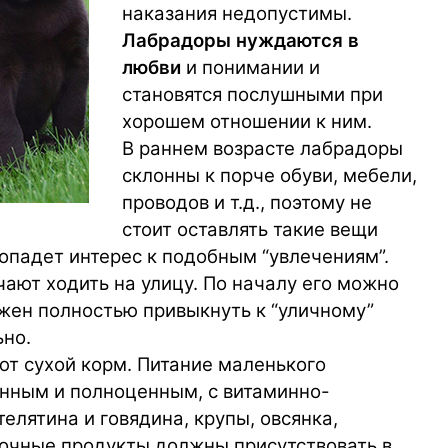
наказания недопустимы.
Лабрадоры нуждаются в
любви
и понимании и
становятся послушными при
хорошем отношении к ним.
В раннем возрасте лабрадоры
склонны к порче обуви, мебели,
проводов и т.д., поэтому не
стоит оставлять такие вещи
опадет интерес к подобным “увлечениям”.
ают ходить на улицу. По началу его можно
олжен полностью привыкнуть к “уличному”
ьно.
ют сухой корм. Питание маленького
нным и полноценным, с витаминно-
лятина и говядина, крупы, овсянка,
лочные продукты должны присутствовать в