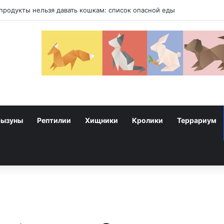
у собак
рызуны
Рептилии
Хищники
Кролики
Террариум