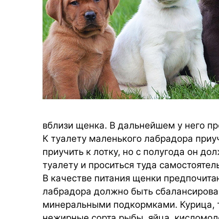
вблизи щенка. В дальнейшем у него пр
К туалету маленького лабрадора приуч
приучить к лотку, но с полугода он д
туалету и проситься туда самостоятел
В качестве питания щенки предпочита
лабрадора должно быть сбалансирова
минеральными подкормками. Курица, те
нежирные сорта рыбы, яйца, кисломо