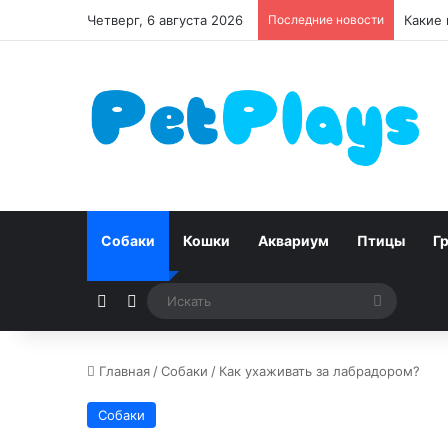
Четверг, 6 августа 2026
Последние новости
Чумка 
Собаки
Кошки
Аквариум
Птицы
Г
Случайная статья
Switch skin
Искать
Главная
/
Собаки
/
Как ухаживать за лабрадором?
Собаки