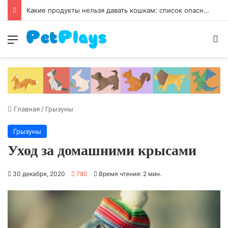
Чумка у собак
Меню
И
Главная
/
Грызуны
Грызуны
Уход за домашними крысами
30 декабря, 2020
780
Время чтения: 2 мин.