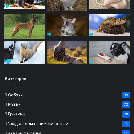
Категории
Собаки
93
Кошки
73
Грызуны
20
Уход за домашним животным
18
Аквариумистика
17