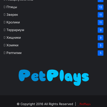
Птицы
13
Зверек
11
Кролики
11
Террариум
9
Хищники
9
Хомяки
5
Рептилии
5
© Copyright 2016 All Rights Reserved |
PetPlays