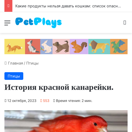
Чумка у собак
Меню
И
Главная
/
Птицы
Птицы
История красной канарейки.
12 октября, 2023
553
Время чтения: 2 мин.