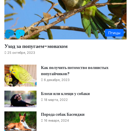
Птицы
Уход за попугаем-монахом
25 октября, 2023
Как получить потомство волнистых
попугайчиков?
6 декабря, 2023
Блохи или клещи у собаки
18 марта, 2022
Порода собак Басенджи
16 января, 2024