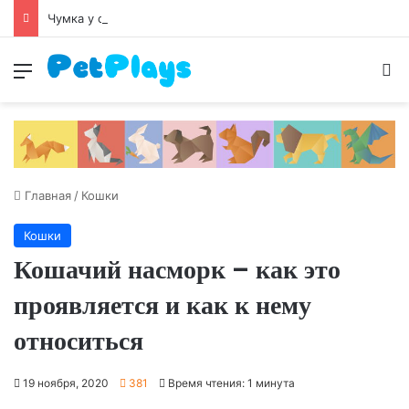
Чумка у собак
Меню
И
Главная
/
Кошки
Кошки
Кошачий насморк – как это
проявляется и как к нему
относиться
19 ноября, 2020
381
Время чтения: 1 минута