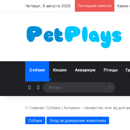
Четверг, 6 августа 2026
Последние новости
Какие 
Собаки
Кошки
Аквариум
Птицы
Г
Случайная статья
Switch skin
Искать
Главная
/
Собаки
/
Аспирин – лекарство или яд для в
Собаки
Уход за домашним животным