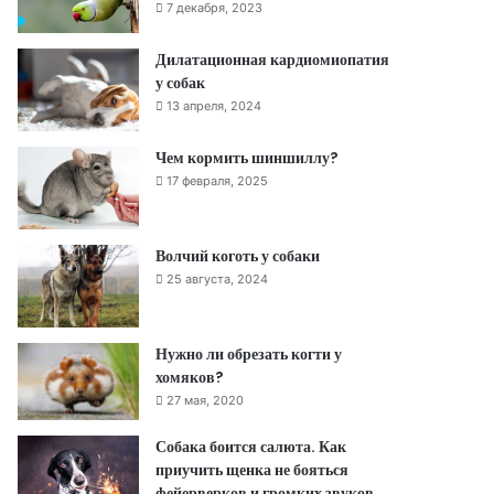
7 декабря, 2023
Дилатационная кардиомиопатия
у собак
13 апреля, 2024
Чем кормить шиншиллу?
17 февраля, 2025
Волчий коготь у собаки
25 августа, 2024
Нужно ли обрезать когти у
хомяков?
27 мая, 2020
Собака боится салюта. Как
приучить щенка не бояться
фейерверков и громких звуков.