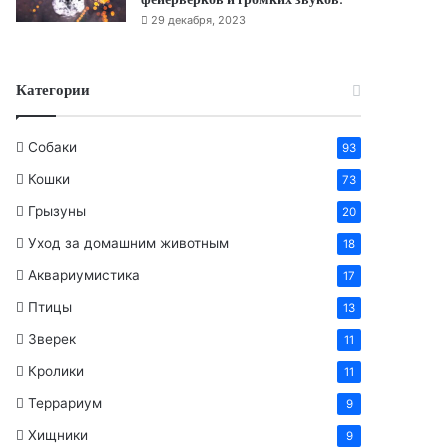
29 декабря, 2023
Категории
Собаки
93
Кошки
73
Грызуны
20
Уход за домашним животным
18
Аквариумистика
17
Птицы
13
Зверек
11
Кролики
11
Террариум
9
Хищники
9