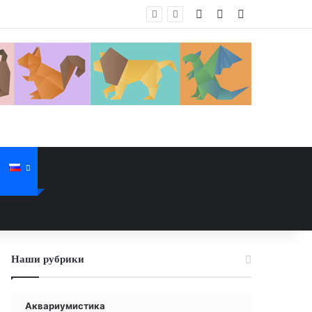
Войти
Случайная стат
Sidebar
Наши рубрики
Аквариумистика