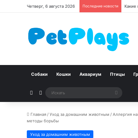
Четверг, 6 августа 2026
Последние новости
Какие 
Собаки
Кошки
Аквариум
Птицы
Г
Случайная статья
Switch skin
Искать
Главная
/
Уход за домашним животным
/
Аллергия н
методы борьбы
Уход за домашним животным