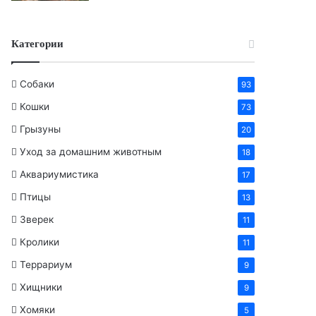
Категории
Собаки
93
Кошки
73
Грызуны
20
Уход за домашним животным
18
Аквариумистика
17
Птицы
13
Зверек
11
Кролики
11
Террариум
9
Хищники
9
Хомяки
5