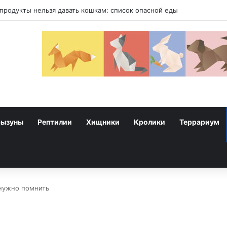
у собак
рызуны
Рептилии
Хищники
Кролики
Террариум
 нужно помнить