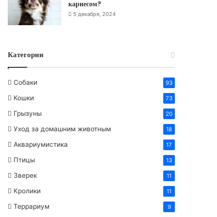
кариесом?
5 декабря, 2024
Категории
Собаки
93
Кошки
73
Грызуны
20
Уход за домашним животным
18
Аквариумистика
17
Птицы
13
Зверек
11
Кролики
11
Террариум
9