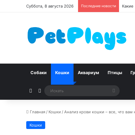
Суббота, 8 августа 2026
Последние новости
Чумка 
Собаки
Кошки
Аквариум
Птицы
Г
Случайная статья
Switch skin
Искать
Главная
/
Кошки
/
Анализ крови кошки – все, что вам
Кошки