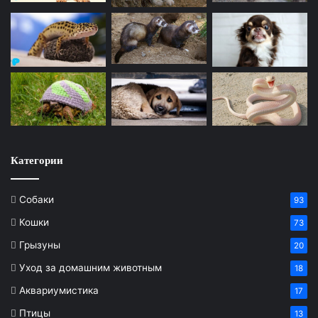
Категории
Собаки
93
Кошки
73
Грызуны
20
Уход за домашним животным
18
Аквариумистика
17
Птицы
13