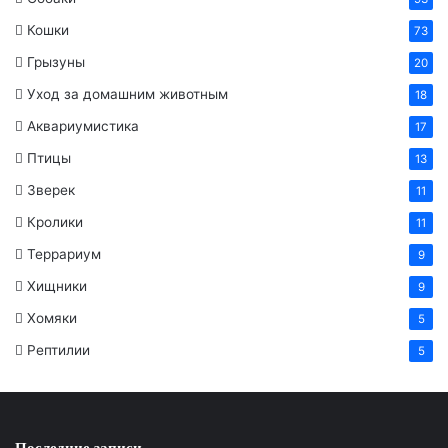
Кошки
73
Грызуны
20
Уход за домашним животным
18
Аквариумистика
17
Птицы
13
Зверек
11
Кролики
11
Террариум
9
Хищники
9
Хомяки
5
Рептилии
5
Последние записи