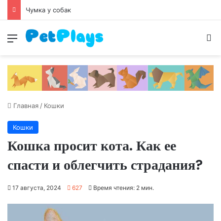
Чумка у собак
Меню
И
Главная
/
Кошки
Кошки
Кошка просит кота. Как ее
спасти и облегчить страдания?
17 августа, 2024
627
Время чтения: 2 мин.