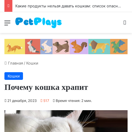
Чумка у собак
Меню
И
Главная
/
Кошки
Кошки
Почему кошка храпит
21 декабря, 2023
517
Время чтения: 2 мин.