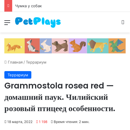
Чумка у собак
Меню
И
Главная
/
Террариум
Террариум
Grammostola rosea red —
домашний паук. Чилийский
розовый птицеед особенности.
18 марта, 2022
1 198
Время чтения: 2 мин.