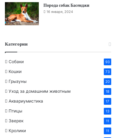
Порода собак Басенджи
16 января, 2024
Категории
Собаки
93
Кошки
73
Грызуны
20
Уход за домашним животным
18
Аквариумистика
17
Птицы
13
Зверек
11
Кролики
11