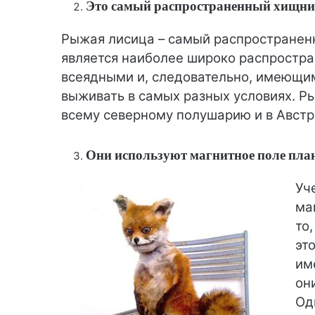
Это самый распространенный хищни
Рыжая лисица – самый распространенн
является наиболее широко распростр
всеядными и, следовательно, имеющим
выживать в самых разных условиях. Р
всему северному полушарию и в Австр
Они используют магнитное поле пла
Уч
ма
то
эт
им
он
Од