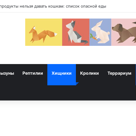
у собак
рызуны
Рептилии
Хищники
Кролики
Террариум