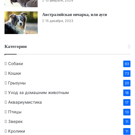
10 февраля, 2024
Австралийская овчарка, или ауси
15 декабря, 2023
Категории
Собаки
93
Кошки
73
Грызуны
20
Уход за домашним животным
18
Аквариумистика
17
Птицы
13
Зверек
11
Кролики
11