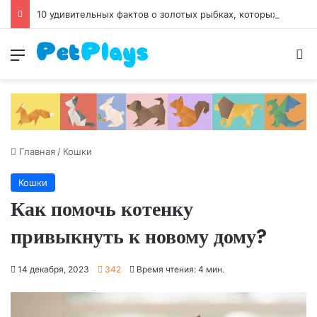
10 удивительных фактов о золотых рыбках, которых вы не знали
Меню
И
Главная
/
Кошки
Кошки
Как помочь котенку
привыкнуть к новому дому?
14 декабря, 2023
342
Время чтения: 4 мин.